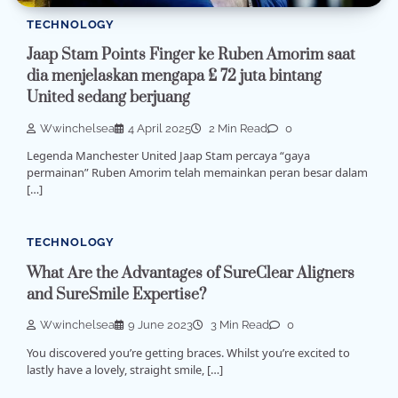
TECHNOLOGY
Jaap Stam Points Finger ke Ruben Amorim saat
dia menjelaskan mengapa £ 72 juta bintang
United sedang berjuang
Wwinchelsea
4 April 2025
2 Min Read
0
Legenda Manchester United Jaap Stam percaya “gaya
permainan” Ruben Amorim telah memainkan peran besar dalam
[…]
TECHNOLOGY
What Are the Advantages of SureClear Aligners
and SureSmile Expertise?
Wwinchelsea
9 June 2023
3 Min Read
0
You discovered you’re getting braces. Whilst you’re excited to
lastly have a lovely, straight smile, […]