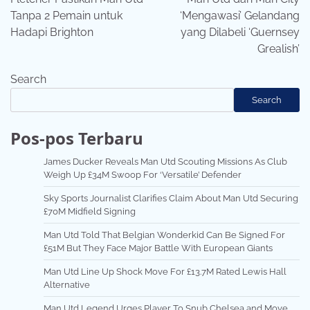
Tanpa 2 Pemain untuk
‘Mengawasi’ Gelandang
Hadapi Brighton
yang Dilabeli ‘Guernsey
Grealish’
Search
Search
Pos-pos Terbaru
James Ducker Reveals Man Utd Scouting Missions As Club
Weigh Up £34M Swoop For ‘Versatile’ Defender
Sky Sports Journalist Clarifies Claim About Man Utd Securing
£70M Midfield Signing
Man Utd Told That Belgian Wonderkid Can Be Signed For
£51M But They Face Major Battle With European Giants
Man Utd Line Up Shock Move For £13.7M Rated Lewis Hall
Alternative
Man Utd Legend Urges Player To Snub Chelsea and Move