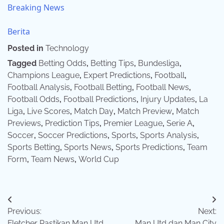
Breaking News
Berita
Posted in
Technology
Tagged
Betting Odds
,
Betting Tips
,
Bundesliga
,
Champions League
,
Expert Predictions
,
Football
,
Football Analysis
,
Football Betting
,
Football News
,
Football Odds
,
Football Predictions
,
Injury Updates
,
La
Liga
,
Live Scores
,
Match Day
,
Match Preview
,
Match
Previews
,
Prediction Tips
,
Premier League
,
Serie A
,
Soccer
,
Soccer Predictions
,
Sports
,
Sports Analysis
,
Sports Betting
,
Sports News
,
Sports Predictions
,
Team
Form
,
Team News
,
World Cup
Post
Previous:
Next:
navigation
Fletcher Pastikan Man Utd
Man Utd dan Man City