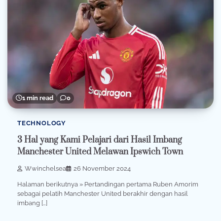
1 min read
0
TECHNOLOGY
3 Hal yang Kami Pelajari dari Hasil Imbang
Manchester United Melawan Ipswich Town
Wwinchelsea
26 November 2024
Halaman berikutnya » Pertandingan pertama Ruben Amorim
sebagai pelatih Manchester United berakhir dengan hasil
imbang […]