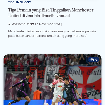
TECHNOLOGY
Tiga Pemain yang Bisa Tinggalkan Manchester
United di Jendela Transfer Januari
Wwinchelsea
20 November 2024
Manchester United mungkin harus menjual beberapa pemain
pada bulan Januari karena jumlah uang yang mereka […]
513