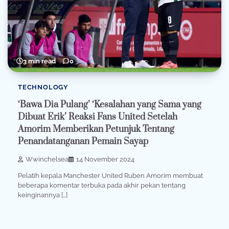
3 min read
0
TECHNOLOGY
‘Bawa Dia Pulang’ ‘Kesalahan yang Sama yang
Dibuat Erik’ Reaksi Fans United Setelah
Amorim Memberikan Petunjuk Tentang
Penandatanganan Pemain Sayap
Wwinchelsea
14 November 2024
Pelatih kepala Manchester United Ruben Amorim membuat
beberapa komentar terbuka pada akhir pekan tentang
keinginannya […]