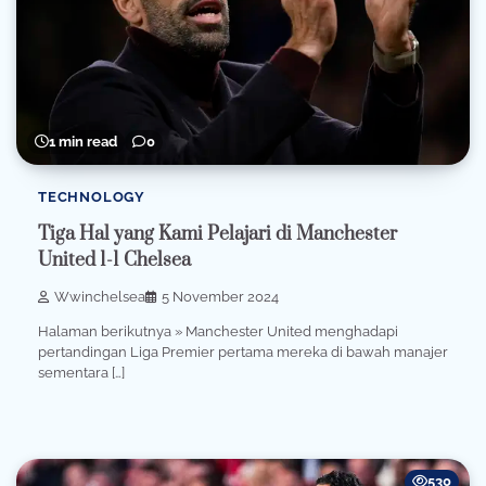
1 min read
0
TECHNOLOGY
Tiga Hal yang Kami Pelajari di Manchester
United 1-1 Chelsea
Wwinchelsea
5 November 2024
Halaman berikutnya » Manchester United menghadapi
pertandingan Liga Premier pertama mereka di bawah manajer
sementara […]
530