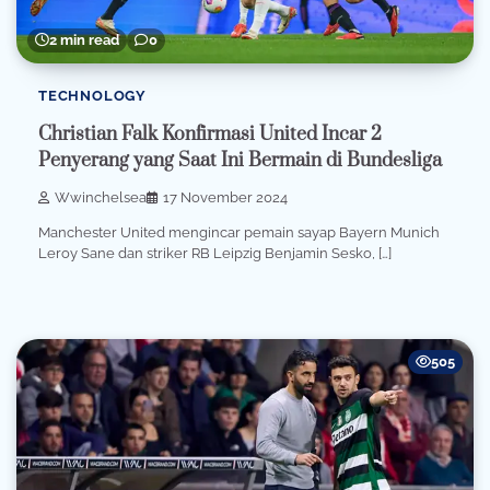
2 min read
0
TECHNOLOGY
Christian Falk Konfirmasi United Incar 2
Penyerang yang Saat Ini Bermain di Bundesliga
Wwinchelsea
17 November 2024
Manchester United mengincar pemain sayap Bayern Munich
Leroy Sane dan striker RB Leipzig Benjamin Sesko, […]
505