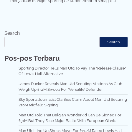
menjadikan manajer Sporting CP Ruben Amorim sebagai […]
Search
Search
Pos-pos Terbaru
Sporting Director Tells Man Utd To Pay The “Release Clause”
Of Lewis Hall Alternative
James Ducker Reveals Man Utd Scouting Missions As Club
Weigh Up £34M Swoop For ‘Versatile’ Defender
Sky Sports Journalist Clarifies Claim About Man Utd Securing
£70M Midfield Signing
Man Utd Told That Belgian Wonderkid Can Be Signed For
£51M But They Face Major Battle With European Giants
Man Utd Line Up Shock Move For £13.7M Rated Lewis Hall