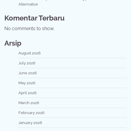
Alternative
Komentar Terbaru
No comments to show.
Arsip
August 2026
July 2026
June 2026
May 2026
April 2026
March 2026
February 2026
January 2026