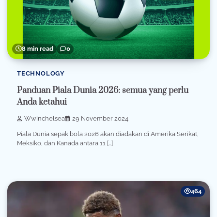
8 min read
0
TECHNOLOGY
Panduan Piala Dunia 2026: semua yang perlu
Anda ketahui
Wwinchelsea
29 November 2024
Piala Dunia sepak bola 2026 akan diadakan di Amerika Serikat,
Meksiko, dan Kanada antara 11 […]
464