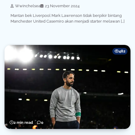
Wwinchelsea
23 November 2024
Mantan bek Liverpool Mark Lawrenson tidak berpikir bintang
Manchester United Casemiro akan menjadi starter melawan […]
482
2 min read
0