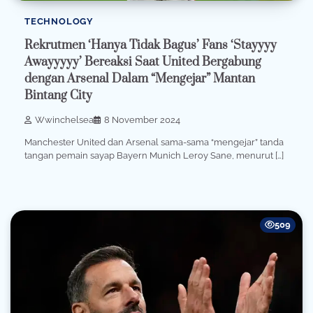
TECHNOLOGY
Rekrutmen ‘Hanya Tidak Bagus’ Fans ‘Stayyyy
Awayyyyy’ Bereaksi Saat United Bergabung
dengan Arsenal Dalam “Mengejar” Mantan
Bintang City
Wwinchelsea
8 November 2024
Manchester United dan Arsenal sama-sama “mengejar” tanda
tangan pemain sayap Bayern Munich Leroy Sane, menurut […]
509