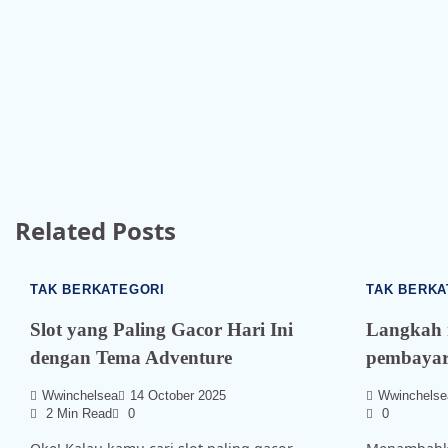
Related Posts
TAK BERKATEGORI
TAK BERKA
Slot yang Paling Gacor Hari Ini
Langkah
dengan Tema Adventure
pembayar
Wwinchelsea
14 October 2025
Wwinchelse
2 Min Read
0
0