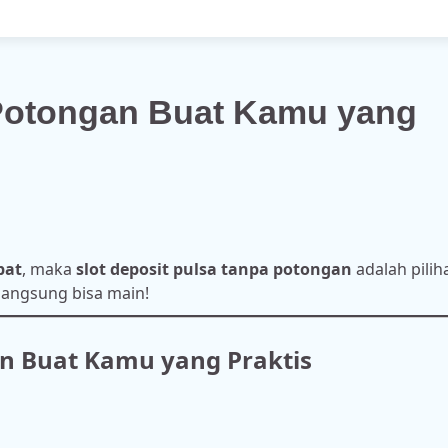
 Potongan Buat Kamu yang
pat
, maka
slot deposit pulsa tanpa potongan
adalah pilih
langsung bisa main!
an Buat Kamu yang Praktis