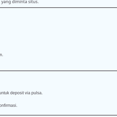
yang diminta situs.
n.
ntuk deposit via pulsa.
onfirmasi.