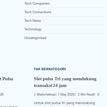
Tech Companies
Tech Connections
Tech News
Technology
Uncategorized
TAK BERKATEGORI
t Pulsa
Slot pulsa Tri yang mendukung
transaksi 24 jam
025
Wwinchelsea
7 May 2025
2 Min Read
0
Untuk slot pulsa Tri yang mendukung