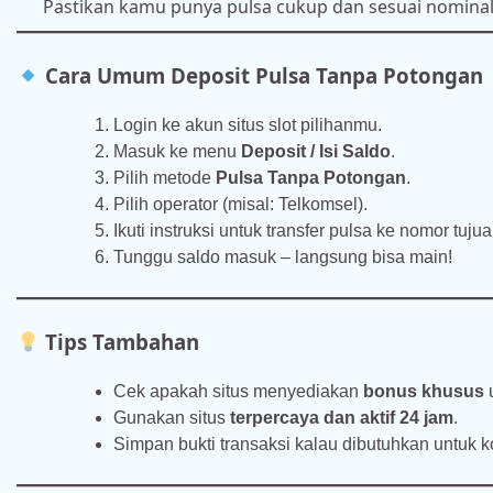
Pastikan kamu punya pulsa cukup dan sesuai nominal 
Cara Umum Deposit Pulsa Tanpa Potongan
Login ke akun situs slot pilihanmu.
Masuk ke menu
Deposit / Isi Saldo
.
Pilih metode
Pulsa Tanpa Potongan
.
Pilih operator (misal: Telkomsel).
Ikuti instruksi untuk transfer pulsa ke nomor tujua
Tunggu saldo masuk – langsung bisa main!
Tips Tambahan
Cek apakah situs menyediakan
bonus khusus
u
Gunakan situs
terpercaya dan aktif 24 jam
.
Simpan bukti transaksi kalau dibutuhkan untuk k