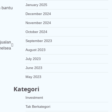
January 2025
sa bantu
December 2024
November 2024
October 2024
September 2023
jualan
helsea
August 2023
July 2023
June 2023
May 2023
Kategori
Investment
Tak Berkategori