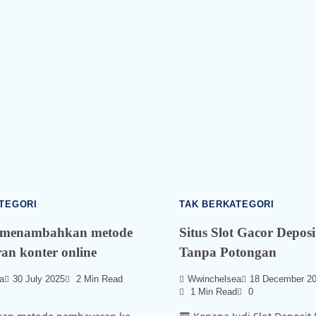
TEGORI
TAK BERKATEGORI
 menambahkan metode
Situs Slot Gacor Deposi
an konter online
Tanpa Potongan
a
30 July 2025
2 Min Read
Wwinchelsea
18 December 2
1 Min Read
0