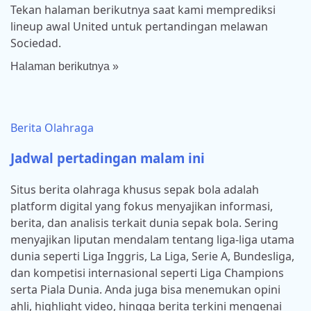
Tekan halaman berikutnya saat kami memprediksi
lineup awal United untuk pertandingan melawan
Sociedad.
Halaman berikutnya »
Berita Olahraga
Jadwal pertadingan malam ini
Situs berita olahraga khusus sepak bola adalah
platform digital yang fokus menyajikan informasi,
berita, dan analisis terkait dunia sepak bola. Sering
menyajikan liputan mendalam tentang liga-liga utama
dunia seperti Liga Inggris, La Liga, Serie A, Bundesliga,
dan kompetisi internasional seperti Liga Champions
serta Piala Dunia. Anda juga bisa menemukan opini
ahli, highlight video, hingga berita terkini mengenai