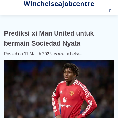
Winchelseajobcentre
Skip
to
content
Prediksi xi Man United untuk
bermain Sociedad Nyata
Posted on
11 March 2025
by
wwinchelsea