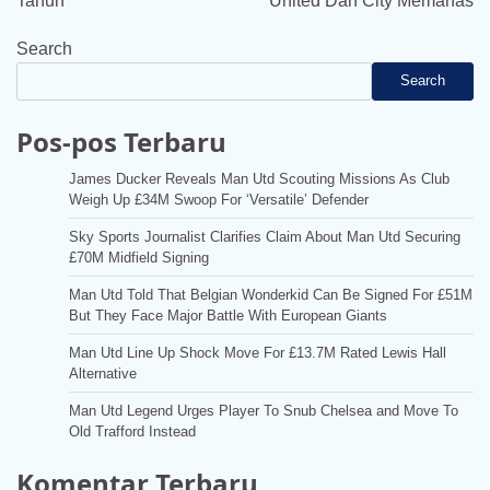
Tahun”
United Dan City Memanas
Search
Search
Pos-pos Terbaru
James Ducker Reveals Man Utd Scouting Missions As Club
Weigh Up £34M Swoop For ‘Versatile’ Defender
Sky Sports Journalist Clarifies Claim About Man Utd Securing
£70M Midfield Signing
Man Utd Told That Belgian Wonderkid Can Be Signed For £51M
But They Face Major Battle With European Giants
Man Utd Line Up Shock Move For £13.7M Rated Lewis Hall
Alternative
Man Utd Legend Urges Player To Snub Chelsea and Move To
Old Trafford Instead
Komentar Terbaru