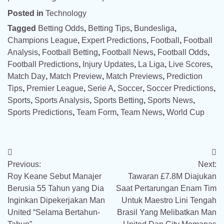
Posted in
Technology
Tagged
Betting Odds
,
Betting Tips
,
Bundesliga
,
Champions League
,
Expert Predictions
,
Football
,
Football
Analysis
,
Football Betting
,
Football News
,
Football Odds
,
Football Predictions
,
Injury Updates
,
La Liga
,
Live Scores
,
Match Day
,
Match Preview
,
Match Previews
,
Prediction
Tips
,
Premier League
,
Serie A
,
Soccer
,
Soccer Predictions
,
Sports
,
Sports Analysis
,
Sports Betting
,
Sports News
,
Sports Predictions
,
Team Form
,
Team News
,
World Cup
Post
Previous:
Next:
navigation
Roy Keane Sebut Manajer
Tawaran £7.8M Diajukan
Berusia 55 Tahun yang Dia
Saat Pertarungan Enam Tim
Inginkan Dipekerjakan Man
Untuk Maestro Lini Tengah
United “Selama Bertahun-
Brasil Yang Melibatkan Man