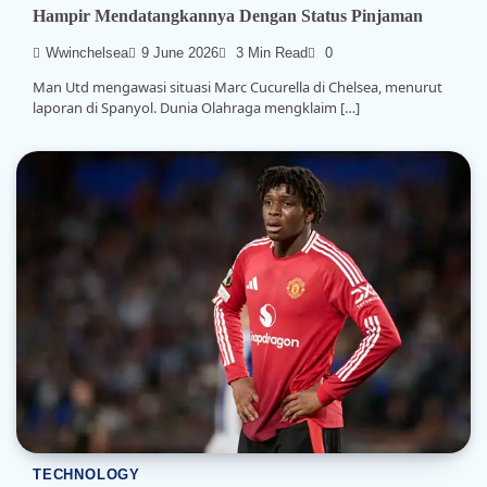
Hampir Mendatangkannya Dengan Status Pinjaman
Wwinchelsea
9 June 2026
3 Min Read
0
Man Utd mengawasi situasi Marc Cucurella di Chelsea, menurut
laporan di Spanyol. Dunia Olahraga mengklaim […]
TECHNOLOGY