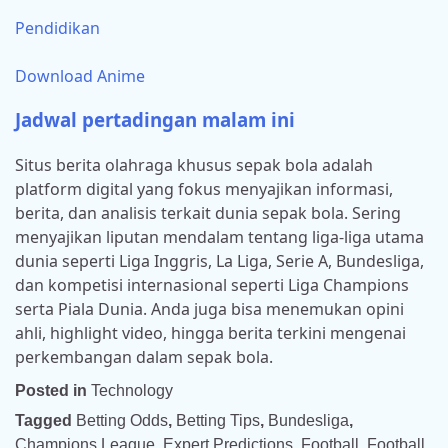
Pendidikan
Download Anime
Jadwal pertadingan malam ini
Situs berita olahraga khusus sepak bola adalah
platform digital yang fokus menyajikan informasi,
berita, dan analisis terkait dunia sepak bola. Sering
menyajikan liputan mendalam tentang liga-liga utama
dunia seperti Liga Inggris, La Liga, Serie A, Bundesliga,
dan kompetisi internasional seperti Liga Champions
serta Piala Dunia. Anda juga bisa menemukan opini
ahli, highlight video, hingga berita terkini mengenai
perkembangan dalam sepak bola.
Posted in
Technology
Tagged
Betting Odds
,
Betting Tips
,
Bundesliga
,
Champions League
,
Expert Predictions
,
Football
,
Football