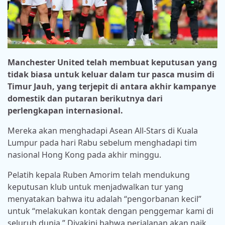
Manchester United telah membuat keputusan yang
tidak biasa untuk keluar dalam tur pasca musim di
Timur Jauh, yang terjepit di antara akhir kampanye
domestik dan putaran berikutnya dari
perlengkapan internasional.
Mereka akan menghadapi Asean All-Stars di Kuala
Lumpur pada hari Rabu sebelum menghadapi tim
nasional Hong Kong pada akhir minggu.
Pelatih kepala Ruben Amorim telah mendukung
keputusan klub untuk menjadwalkan tur yang
menyatakan bahwa itu adalah “pengorbanan kecil”
untuk “melakukan kontak dengan penggemar kami di
seluruh dunia.” Diyakini bahwa perjalanan akan naik