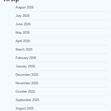
August 2026
July 2026
June 2026
May 2026
April 2026
March 2026
February 2026
January 2026
December 2025
November 2025
October 2025
September 2025
August 2025