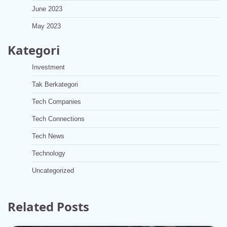
June 2023
May 2023
Kategori
Investment
Tak Berkategori
Tech Companies
Tech Connections
Tech News
Technology
Uncategorized
Related Posts