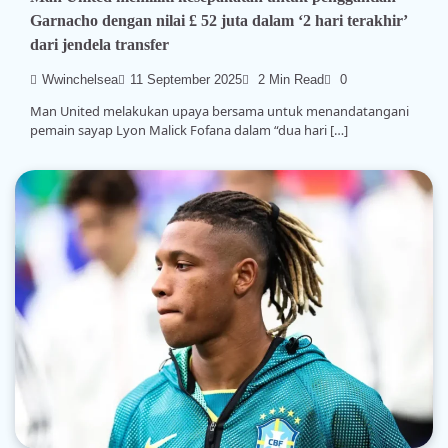
Garnacho dengan nilai £ 52 juta dalam ‘2 hari terakhir’
dari jendela transfer
Wwinchelsea
11 September 2025
2 Min Read
0
Man United melakukan upaya bersama untuk menandatangani
pemain sayap Lyon Malick Fofana dalam “dua hari […]