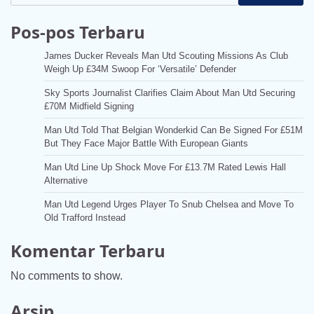
Pos-pos Terbaru
James Ducker Reveals Man Utd Scouting Missions As Club
Weigh Up £34M Swoop For ‘Versatile’ Defender
Sky Sports Journalist Clarifies Claim About Man Utd Securing
£70M Midfield Signing
Man Utd Told That Belgian Wonderkid Can Be Signed For £51M
But They Face Major Battle With European Giants
Man Utd Line Up Shock Move For £13.7M Rated Lewis Hall
Alternative
Man Utd Legend Urges Player To Snub Chelsea and Move To
Old Trafford Instead
Komentar Terbaru
No comments to show.
Arsip