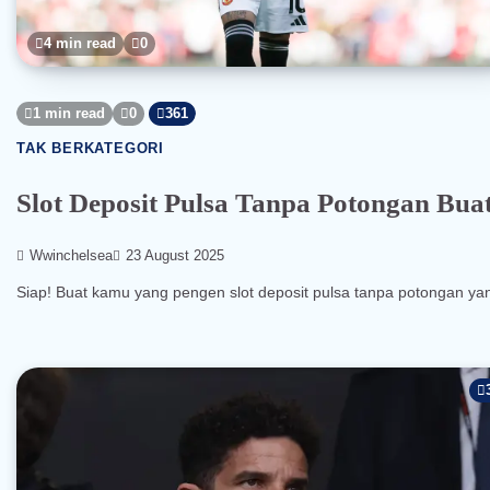
4 min read
0
1 min read
0
361
TAK BERKATEGORI
Slot Deposit Pulsa Tanpa Potongan Bua
Wwinchelsea
23 August 2025
Siap! Buat kamu yang pengen slot deposit pulsa tanpa potongan yan