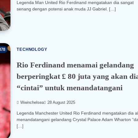
Legenda Man United Rio Ferdinand mengatakan dia sangat
senang dengan potensi anak muda JJ Gabriel. […]
378
TECHNOLOGY
Rio Ferdinand menamai gelandang
berperingkat £ 80 juta yang akan di
“cintai” untuk menandatangani
Wwinchelsea
28 August 2025
Legenda Manchester United Rio Ferdinand mengatakan dia 
menandatangani gelandang Crystal Palace Adam Wharton “d
[…]