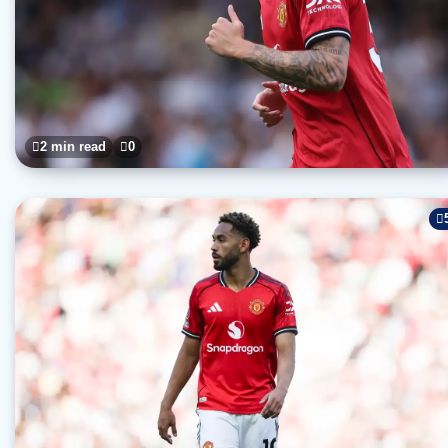
2 min read
0