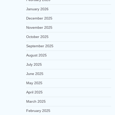
January 2026
December 2025
November 2025
October 2025
September 2025
August 2025
July 2025
June 2025
May 2025
April 2025
March 2025
February 2025