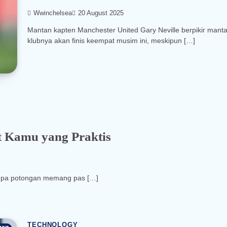
Wwinchelsea
20 August 2025
Mantan kapten Manchester United Gary Neville berpikir mant
klubnya akan finis keempat musim ini, meskipun […]
t Kamu yang Praktis
 tanpa potongan memang pas […]
TECHNOLOGY