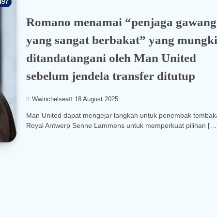
497
Romano menamai “penjaga gawang
yang sangat berbakat” yang mungk
ditandatangani oleh Man United
sebelum jendela transfer ditutup
Wwinchelsea
18 August 2025
Man United dapat mengejar langkah untuk penembak temba
Royal Antwerp Senne Lammens untuk memperkuat pilihan […