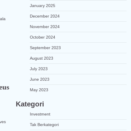
January 2025
December 2024
ala
November 2024
October 2024
September 2023
August 2023
July 2023
June 2023
eus
May 2023
Kategori
Investment
ves
Tak Berkategori