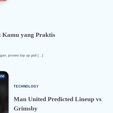
t Kamu yang Praktis
gan, proses top up jadi […]
550
TECHNOLOGY
Man United Predicted Lineup vs
Grimsby