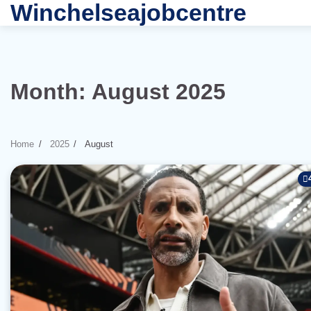
Winchelseajobcentre
Skip
to
content
Month:
August 2025
Home
2025
August