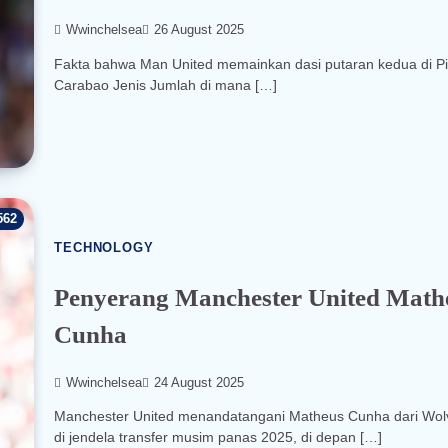
Wwinchelsea
26 August 2025
Fakta bahwa Man United memainkan dasi putaran kedua di Pi
Carabao Jenis Jumlah di mana […]
562
TECHNOLOGY
Penyerang Manchester United Math
Cunha
Wwinchelsea
24 August 2025
Manchester United menandatangani Matheus Cunha dari Wol
di jendela transfer musim panas 2025, di depan […]