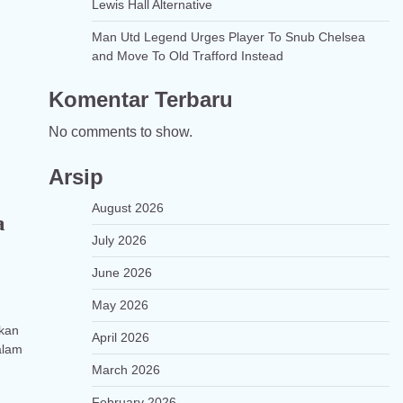
Lewis Hall Alternative
Man Utd Legend Urges Player To Snub Chelsea
and Move To Old Trafford Instead
Komentar Terbaru
No comments to show.
Arsip
August 2026
a
July 2026
June 2026
May 2026
akan
April 2026
alam
March 2026
February 2026